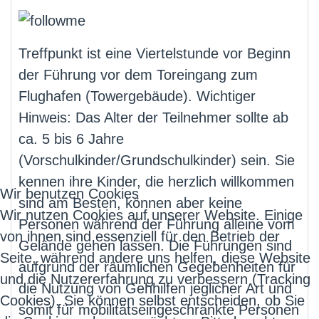
Treffpunkt ist eine Viertelstunde vor Beginn
der Führung vor dem Toreingang zum
Flughafen (Towergebäude). Wichtiger
Hinweis: Das Alter der Teilnehmer sollte ab
ca. 5 bis 6 Jahre
(Vorschulkinder/Grundschulkinder) sein. Sie
kennen ihre Kinder, die herzlich willkommen
Wir benutzen Cookies
sind am Besten, können aber keine
Wir nutzen Cookies auf unserer Website. Einige
Personen während der Führung alleine vom
von ihnen sind essenziell für den Betrieb der
Gelände gehen lassen. Die Führungen sind
Seite, während andere uns helfen, diese Website
aufgrund der räumlichen Gegebenheiten für
und die Nutzererfahrung zu verbessern (Tracking
die Nutzung von Gehhilfen jeglicher Art und
Cookies). Sie können selbst entscheiden, ob Sie
somit für mobilitätseingeschränkte Personen